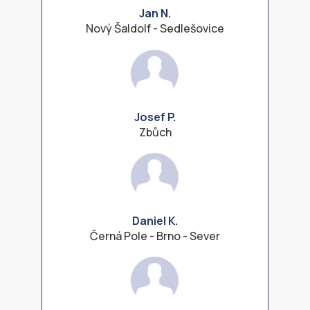
Jan N.
Nový Šaldolf - Sedlešovice
Josef P.
Zbůch
Daniel K.
Černá Pole - Brno - Sever