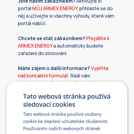
Jste
naším zákazníkem?
Aktivujte si
portál
MŮJ ARMEX ENERGY
, přihlaste se do
něj a užívejte si všechny výhody, které vám
portál nabízí.
Chcete se stát zákazníkem?
Přejděte k
ARMEX ENERGY
a automaticky budete
zařazeni do slosování.
Máte zájem o další informace?
Vyplňte
náš kontaktní formulář
. Rádi vám
poskytneme všechny potřebné informace a
zároveň vás zařadíme do soutěže.
Tato webová stránka používá
sledovací cookies
Detailní pravidla soutěže naleznete
zde
.
Tato webová stránka používá soubory
cookie ke zlepšení uživatelské zkušenosti.
Používáním našich webových stránek