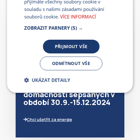
přijímáte všechny soubory cookie v
souladu s našimi zásadami používání
souborů cookie.
VÍCE INFORMACÍ
ZOBRAZIT PARNERY
(5) →
Pro nové zákazníky
PŘIJMOUT VŠE
navíc k nízkým
ODMÍTNOUT VŠE
cenám
UKÁZAT DETAILY
Losujeme ze smluv pro
domácnosti sepsaných v
Bezpodmínečně
Výkonnostní
nutné soubory
období 30.9.-15.12.2024
Chci ušetřit za energie
Cílení souborů