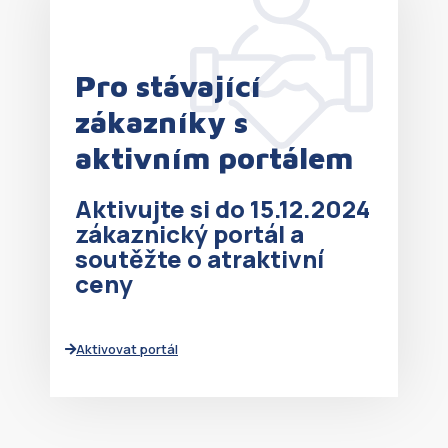
Pro stávající
zákazníky s
__RequestVerificationToken
MICROSOFT CORPORATION
aktivním portálem
partnerskyportal.armexenergy.cz
Aktivujte si do 15.12.2024
zákaznický portál a
soutěžte o atraktivní
GOOGLE
ceny
PRIVACY POLICY
Aktivovat portál