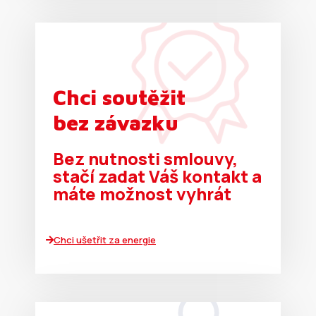
Bezpodmínečně nutné soubory
Výkonnostní
Cílení souborů
Chci soutěžit
Přísně nutné soubory cookie umožňují základní
bez závazku
funkce webových stránek, jako je přihlášení
uživatele a správa účtu. Web nelze bez řádně
nezbytných cookies používat správně.
Bez nutnosti smlouvy,
Název
Poskytovatel / Doména
stačí zadat Váš kontakt a
ASP.NET_SessionId
MICROSOFT CORPORATION
máte možnost vyhrát
partnerskyportal.armexenergy.cz
Chci ušetřit za energie