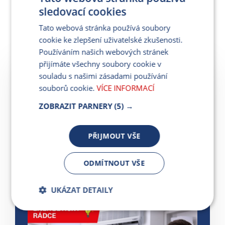
sledovací cookies
Tato webová stránka používá soubory
Další články
cookie ke zlepšení uživatelské zkušenosti.
Používáním našich webových stránek
přijímáte všechny soubory cookie v
souladu s našimi zásadami používání
souborů cookie.
VÍCE INFORMACÍ
ZOBRAZIT PARNERY
(5) →
Klimatizace bez zbytečných
výdajů. Kolik stojí provoz a jak ji
správně používat?
PŘIJMOUT VŠE
19. 6. 2026
ODMÍTNOUT VŠE
ČÍST VÍCE
UKÁZAT DETAILY
Bezpodmínečně
Výkonnostní
nutné soubory