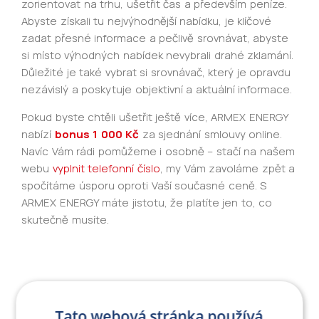
zorientovat na trhu, ušetřit čas a především peníze.
Abyste získali tu nejvýhodnější nabídku, je klíčové
zadat přesné informace a pečlivě srovnávat, abyste
si místo výhodných nabídek nevybrali drahé zklamání.
Důležité je také vybrat si srovnávač, který je opravdu
nezávislý a poskytuje objektivní a aktuální informace.
Pokud byste chtěli ušetřit ještě více, ARMEX ENERGY
nabízí
bonus 1 000 Kč
za sjednání smlouvy online.
Navíc Vám rádi pomůžeme i osobně – stačí na našem
webu
vyplnit telefonní číslo
, my Vám zavoláme zpět a
spočítáme úsporu oproti Vaší současné ceně. S
ARMEX ENERGY máte jistotu, že platíte jen to, co
skutečně musíte.
Sdílejte článek:
Tato webová stránka používá