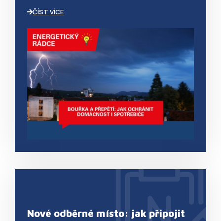
ČÍST VÍCE
__RequestVerificationToken
MICROSOFT CORPORATION
partnerskyportal.armexenergy.cz
GOOGLE
PRIVACY POLICY
Nové odběrné místo: jak připojit