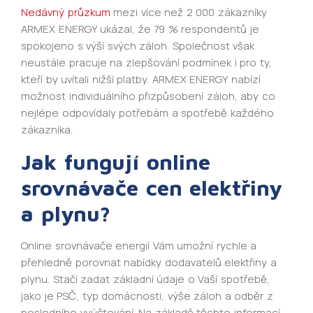
Nedávný průzkum
mezi více než 2 000 zákazníky
ARMEX ENERGY ukázal, že 79 % respondentů je
spokojeno s výší svých záloh. Společnost však
neustále pracuje na zlepšování podmínek i pro ty,
kteří by uvítali nižší platby. ARMEX ENERGY nabízí
možnost individuálního přizpůsobení záloh, aby co
nejlépe odpovídaly potřebám a spotřebě každého
zákazníka.
Jak fungují online
srovnávače cen elektřiny
a plynu?
Online srovnávače energií Vám umožní rychle a
přehledně porovnat nabídky dodavatelů elektřiny a
plynu. Stačí zadat základní údaje o Vaší spotřebě,
jako je PSČ, typ domácnosti, výše záloh a odběr z
posledního vyúčtování. Na základě těchto informací