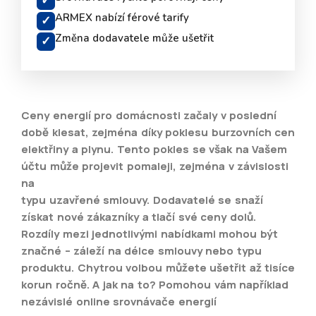
✓
ARMEX nabízí férové tarify
✓
Změna dodavatele může ušetřit
✓
Ceny energií pro domácnosti začaly v poslední
době klesat, zejména díky poklesu burzovních cen
elektřiny a plynu. Tento pokles se však na Vašem
účtu může projevit pomaleji, zejména v závislosti
na
typu uzavřené smlouvy. Dodavatelé se snaží
získat nové zákazníky a tlačí své ceny dolů.
Rozdíly mezi jednotlivými nabídkami mohou být
značné – záleží na délce smlouvy nebo typu
produktu. Chytrou volbou můžete ušetřit až tisíce
korun ročně. A jak na to? Pomohou vám například
nezávislé online srovnávače energií