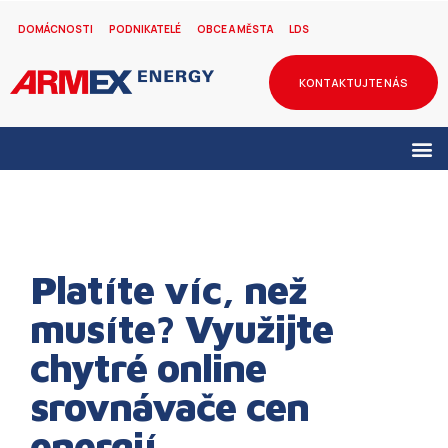
DOMÁCNOSTI
PODNIKATELÉ
OBCE A MĚSTA
LDS
KONTAKTUJTE NÁS
Platíte víc, než
musíte? Využijte
chytré online
srovnávače cen
energií