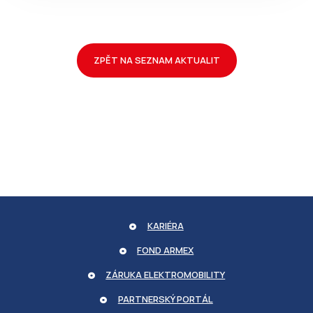
ZPĚT NA SEZNAM AKTUALIT
udid
.armexenergy.cz
KARIÉRA
CookieScriptConsent
COOKIESCRIPT
.armexenergy.cz
FOND ARMEX
ZÁRUKA ELEKTROMOBILITY
PARTNERSKÝ PORTÁL