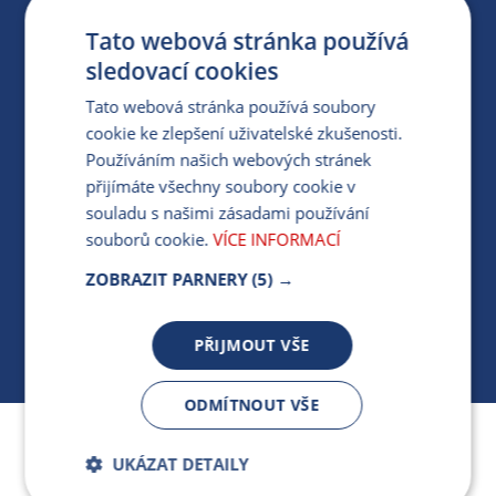
ZÁRUKA ELEKTROMOBILITY
Tato webová stránka používá
sledovací cookies
PARTNERSKÝ PORTÁL
Tato webová stránka používá soubory
PRO MÉDIA
cookie ke zlepšení uživatelské zkušenosti.
Používáním našich webových stránek
přijímáte všechny soubory cookie v
MÁM DOTAZ KE STÁVAJÍCÍ SMLOUVĚ
souladu s našimi zásadami používání
souborů cookie.
VÍCE INFORMACÍ
412 154 154
ZOBRAZIT PARNERY
(5) →
PO-PÁ 7:30-17:00
PŘIJMOUT VŠE
ODMÍTNOUT VŠE
Jsme součástí skupiny ARMEX a členem Asociace
UKÁZAT DETAILY
nezávislých dodavatelů energií.