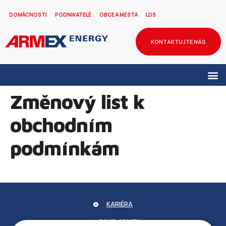
DOMÁCNOSTI
PODNIKATELÉ
OBCE A MĚSTA
LDS
KONTAKTUJTE NÁS
Změnový list k
obchodním
podmínkám
KARIÉRA
FOND ARMEX