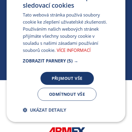
PRO MÉDIA
sledovací cookies
Tato webová stránka používá soubory
cookie ke zlepšení uživatelské zkušenosti.
MÁM DOTAZ KE STÁVAJÍCÍ SMLOUVĚ
Používáním našich webových stránek
přijímáte všechny soubory cookie v
412 154 154
souladu s našimi zásadami používání
PO-PÁ 7:30-17:00
souborů cookie.
VÍCE INFORMACÍ
ZOBRAZIT PARNERY
(5) →
PŘIJMOUT VŠE
Jsme součástí skupiny ARMEX a členem Asociace
ODMÍTNOUT VŠE
nezávislých dodavatelů energií.
UKÁZAT DETAILY
Bezpodmínečně
Výkonnostní
nutné soubory