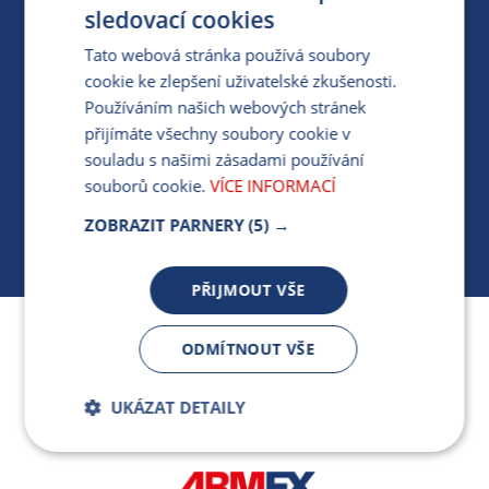
PRO MÉDIA
sledovací cookies
Tato webová stránka používá soubory
cookie ke zlepšení uživatelské zkušenosti.
MÁM DOTAZ KE STÁVAJÍCÍ SMLOUVĚ
Používáním našich webových stránek
přijímáte všechny soubory cookie v
412 154 154
souladu s našimi zásadami používání
PO-PÁ 7:30-17:00
souborů cookie.
VÍCE INFORMACÍ
ZOBRAZIT PARNERY
(5) →
PŘIJMOUT VŠE
Jsme součástí skupiny ARMEX a členem Asociace
ODMÍTNOUT VŠE
nezávislých dodavatelů energií.
UKÁZAT DETAILY
Bezpodmínečně
Výkonnostní
nutné soubory