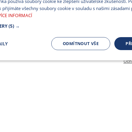
nka používá soubory cookie ke zlepšení uživatelské zkušenosti. 
PARTNERSKÝ PORT
 přijímáte všechny soubory cookie v souladu s našimi zásadami 
PRO MÉDIA
VÍCE INFORMACÍ
ERY
(5) →
ILY
ODMÍTNOUT VŠE
PŘ
Och
čně nutné
Výkonnostní
Cílení
ory
Bezpodmínečně nutné soubory
Výkonnostní
Cílení souborů
 cookie umožňují základní funkce webových stránek, jako je přihlášení uživatele a spr
 cookies používat správně.