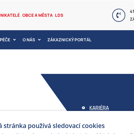
41
NIKATELÉ
OBCE A MĚSTA
LDS
Z
PÉČE
O NÁS
ZÁKAZNICKÝ PORTÁL
KARIÉRA
FOND ARMEX
 stránka používá sledovací cookies
ZÁRUKA ELEKTROM