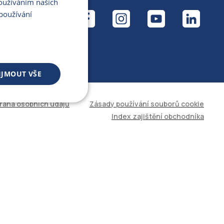
Používáním našich
ÁL
používání
IJMOUT VŠE
rana osobních údajů
Zásady používání souborů cookie
 souborů
Index zajištění obchodníka
áva účtu. Web nelze