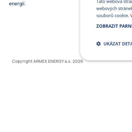
Tato webová strá
energií.
webových stránek
souborů cookie.
ZOBRAZIT PARN
UKÁZAT DETA
Copyright ARMEX ENERGY a.s.
2026
Bezpodmíne
soub
Přísně nutné soubory
bez řádně nezbytných