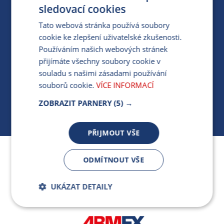
PRO MÉDIA
sledovací cookies
Tato webová stránka používá soubory
cookie ke zlepšení uživatelské zkušenosti.
MÁM DOTAZ KE STÁVAJÍCÍ SMLOUVĚ
Používáním našich webových stránek
přijímáte všechny soubory cookie v
412 154 154
souladu s našimi zásadami používání
PO-PÁ 7:30-17:00
souborů cookie.
VÍCE INFORMACÍ
ZOBRAZIT PARNERY
(5) →
PŘIJMOUT VŠE
Jsme součástí skupiny ARMEX a členem Asociace
ODMÍTNOUT VŠE
nezávislých dodavatelů energií.
UKÁZAT DETAILY
Bezpodmínečně
Výkonnostní
nutné soubory