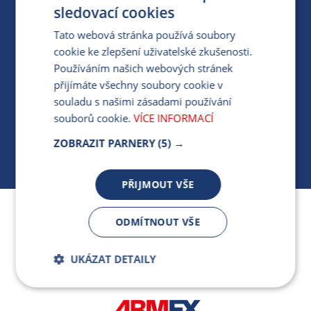
PRO MÉDIA
sledovací cookies
Tato webová stránka používá soubory
cookie ke zlepšení uživatelské zkušenosti.
MÁM DOTAZ KE STÁVAJÍCÍ SMLOUVĚ
Používáním našich webových stránek
přijímáte všechny soubory cookie v
412 154 154
souladu s našimi zásadami používání
PO-PÁ 7:30-17:00
souborů cookie.
VÍCE INFORMACÍ
ZOBRAZIT PARNERY
(5) →
PŘIJMOUT VŠE
Jsme součástí skupiny ARMEX a členem Asociace
ODMÍTNOUT VŠE
nezávislých dodavatelů energií.
UKÁZAT DETAILY
Bezpodmínečně
Výkonnostní
nutné soubory