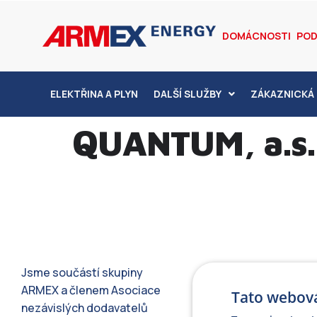
DOMÁCNOSTI
POD
ELEKTŘINA A PLYN
DALŠÍ SLUŽBY
ZÁKAZNICKÁ 
QUANTUM, a.s.
Jsme součástí skupiny
ARMEX a členem Asociace
Tato webová
nezávislých dodavatelů