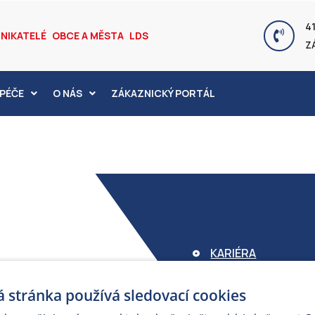
41
NIKATELÉ
OBCE A MĚSTA
LDS
Z
PÉČE
O NÁS
ZÁKAZNICKÝ PORTÁL
KARIÉRA
FOND ARMEX
 stránka používá sledovací cookies
ZÁRUKA ELEKTROM