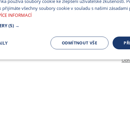
nka používá soubory cookie ke zlepšení uživatelské zkušenosti. 
PARTNERSKÝ PORT
 přijímáte všechny soubory cookie v souladu s našimi zásadami 
PRO MÉDIA
VÍCE INFORMACÍ
ERY
(5) →
ILY
ODMÍTNOUT VŠE
PŘ
Och
čně nutné
Výkonnostní
Cílení
ory
Bezpodmínečně nutné soubory
Výkonnostní
Cílení souborů
 cookie umožňují základní funkce webových stránek, jako je přihlášení uživatele a spr
 cookies používat správně.