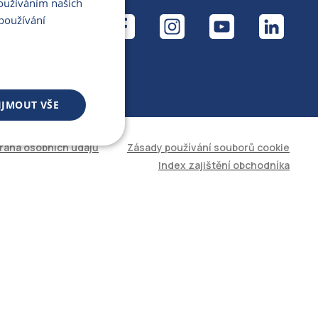
Používáním našich
ÁL
používání
IJMOUT VŠE
rana osobních údajů
Zásady používání souborů cookie
 souborů
Index zajištění obchodníka
áva účtu. Web nelze