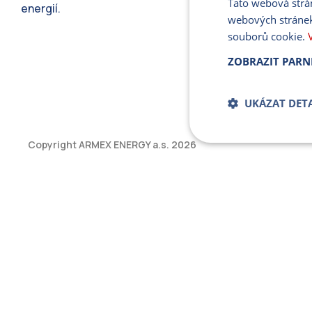
Tato webová strá
energií.
webových stránek
souborů cookie.
ZOBRAZIT PARN
UKÁZAT DETA
Copyright ARMEX ENERGY a.s.
2026
Bezpodmíne
soub
Přísně nutné soubory
bez řádně nezbytných