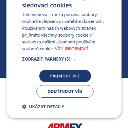
PRO MÉDIA
sledovací cookies
Tato webová stránka používá soubory
cookie ke zlepšení uživatelské zkušenosti.
MÁM DOTAZ KE STÁVAJÍCÍ SMLOUVĚ
Používáním našich webových stránek
přijímáte všechny soubory cookie v
412 154 154
souladu s našimi zásadami používání
PO-PÁ 7:30-17:00
souborů cookie.
VÍCE INFORMACÍ
ZOBRAZIT PARNERY
(5) →
PŘIJMOUT VŠE
Jsme součástí skupiny ARMEX a členem Asociace
ODMÍTNOUT VŠE
nezávislých dodavatelů energií.
UKÁZAT DETAILY
Bezpodmínečně
Výkonnostní
nutné soubory