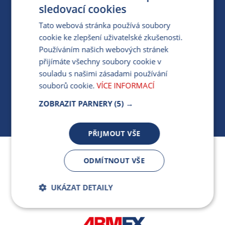
PRO MÉDIA
sledovací cookies
Tato webová stránka používá soubory
cookie ke zlepšení uživatelské zkušenosti.
MÁM DOTAZ KE STÁVAJÍCÍ SMLOUVĚ
Používáním našich webových stránek
přijímáte všechny soubory cookie v
412 154 154
souladu s našimi zásadami používání
PO-PÁ 7:30-17:00
souborů cookie.
VÍCE INFORMACÍ
ZOBRAZIT PARNERY
(5) →
PŘIJMOUT VŠE
Jsme součástí skupiny ARMEX a členem Asociace
ODMÍTNOUT VŠE
nezávislých dodavatelů energií.
UKÁZAT DETAILY
Bezpodmínečně
Výkonnostní
nutné soubory