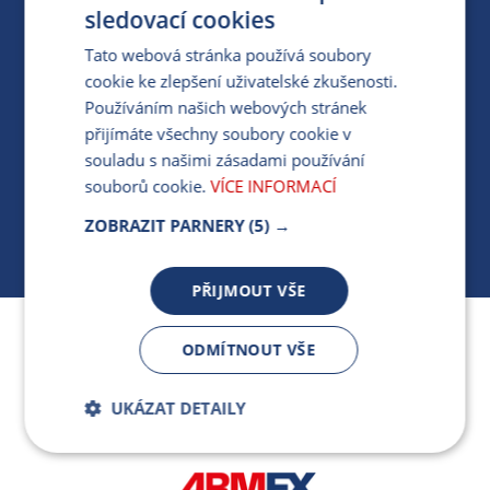
PRO MÉDIA
sledovací cookies
Tato webová stránka používá soubory
cookie ke zlepšení uživatelské zkušenosti.
MÁM DOTAZ KE STÁVAJÍCÍ SMLOUVĚ
Používáním našich webových stránek
přijímáte všechny soubory cookie v
412 154 154
souladu s našimi zásadami používání
PO-PÁ 7:30-17:00
souborů cookie.
VÍCE INFORMACÍ
ZOBRAZIT PARNERY
(5) →
PŘIJMOUT VŠE
Jsme součástí skupiny ARMEX a členem Asociace
ODMÍTNOUT VŠE
nezávislých dodavatelů energií.
UKÁZAT DETAILY
Bezpodmínečně
Výkonnostní
nutné soubory