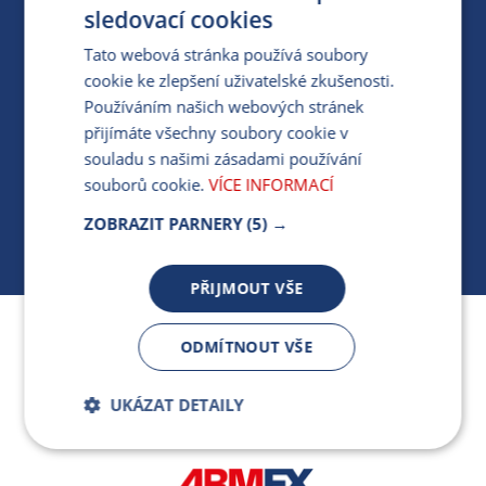
PRO MÉDIA
sledovací cookies
Tato webová stránka používá soubory
cookie ke zlepšení uživatelské zkušenosti.
MÁM DOTAZ KE STÁVAJÍCÍ SMLOUVĚ
Používáním našich webových stránek
přijímáte všechny soubory cookie v
412 154 154
souladu s našimi zásadami používání
PO-PÁ 7:30-17:00
souborů cookie.
VÍCE INFORMACÍ
ZOBRAZIT PARNERY
(5) →
PŘIJMOUT VŠE
Jsme součástí skupiny ARMEX a členem Asociace
ODMÍTNOUT VŠE
nezávislých dodavatelů energií.
UKÁZAT DETAILY
Bezpodmínečně
Výkonnostní
nutné soubory