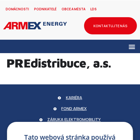
DOMÁCNOSTI
PODNIKATELÉ
OBCE A MĚSTA
LDS
KONTAKTUJTE NÁS
PREdistribuce, a.s.
KARIÉRA
FOND ARMEX
ZÁRUKA ELEKTROMOBILITY
PARTNERSKÝ PORTÁL
Tato webová stránka používá