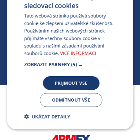
PRO MÉDIA
sledovací cookies
Tato webová stránka používá soubory
cookie ke zlepšení uživatelské zkušenosti.
MÁM DOTAZ KE STÁVAJÍCÍ SMLOUVĚ
Používáním našich webových stránek
přijímáte všechny soubory cookie v
412 154 154
souladu s našimi zásadami používání
PO-PÁ 7:30-17:00
souborů cookie.
VÍCE INFORMACÍ
ZOBRAZIT PARNERY
(5) →
PŘIJMOUT VŠE
Jsme součástí skupiny ARMEX a členem Asociace
ODMÍTNOUT VŠE
nezávislých dodavatelů energií.
UKÁZAT DETAILY
Bezpodmínečně
Výkonnostní
nutné soubory