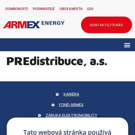
DOMÁCNOSTI
PODNIKATELÉ
OBCE A MĚSTA
LDS
KONTAKTUJTE NÁS
PREdistribuce, a.s.
KARIÉRA
FOND ARMEX
ZÁRUKA ELEKTROMOBILITY
PARTNERSKÝ PORTÁL
Tato webová stránka používá