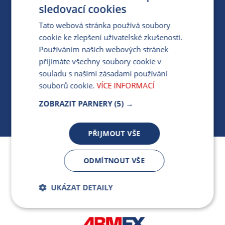
PRO MÉDIA
sledovací cookies
Tato webová stránka používá soubory
cookie ke zlepšení uživatelské zkušenosti.
MÁM DOTAZ KE STÁVAJÍCÍ SMLOUVĚ
Používáním našich webových stránek
přijímáte všechny soubory cookie v
412 154 154
souladu s našimi zásadami používání
PO-PÁ 7:30-17:00
souborů cookie.
VÍCE INFORMACÍ
ZOBRAZIT PARNERY
(5) →
PŘIJMOUT VŠE
Jsme součástí skupiny ARMEX a členem Asociace
ODMÍTNOUT VŠE
nezávislých dodavatelů energií.
UKÁZAT DETAILY
Bezpodmínečně
Výkonnostní
nutné soubory