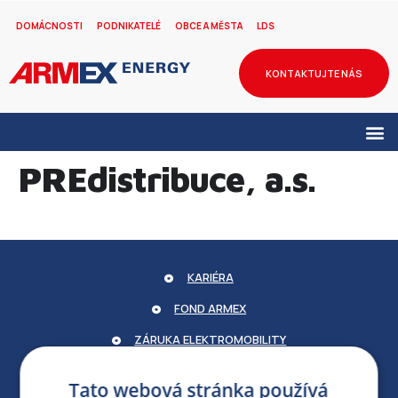
DOMÁCNOSTI
PODNIKATELÉ
OBCE A MĚSTA
LDS
KONTAKTUJTE NÁS
PREdistribuce, a.s.
KARIÉRA
FOND ARMEX
ZÁRUKA ELEKTROMOBILITY
PARTNERSKÝ PORTÁL
Tato webová stránka používá