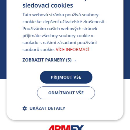
PRO MÉDIA
sledovací cookies
Tato webová stránka používá soubory
cookie ke zlepšení uživatelské zkušenosti.
MÁM DOTAZ KE STÁVAJÍCÍ SMLOUVĚ
Používáním našich webových stránek
přijímáte všechny soubory cookie v
412 154 154
souladu s našimi zásadami používání
PO-PÁ 7:30-17:00
souborů cookie.
VÍCE INFORMACÍ
ZOBRAZIT PARNERY
(5) →
PŘIJMOUT VŠE
Jsme součástí skupiny ARMEX a členem Asociace
ODMÍTNOUT VŠE
nezávislých dodavatelů energií.
UKÁZAT DETAILY
Bezpodmínečně
Výkonnostní
nutné soubory