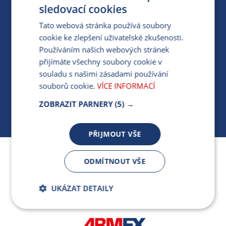
PRO MÉDIA
sledovací cookies
Tato webová stránka používá soubory
cookie ke zlepšení uživatelské zkušenosti.
MÁM DOTAZ KE STÁVAJÍCÍ SMLOUVĚ
Používáním našich webových stránek
přijímáte všechny soubory cookie v
412 154 154
souladu s našimi zásadami používání
PO-PÁ 7:30-17:00
souborů cookie.
VÍCE INFORMACÍ
ZOBRAZIT PARNERY
(5) →
PŘIJMOUT VŠE
Jsme součástí skupiny ARMEX a členem Asociace
ODMÍTNOUT VŠE
nezávislých dodavatelů energií.
UKÁZAT DETAILY
Bezpodmínečně
Výkonnostní
nutné soubory