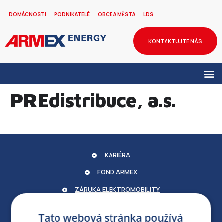
DOMÁCNOSTI
PODNIKATELÉ
OBCE A MĚSTA
LDS
KONTAKTUJTE NÁS
PREdistribuce, a.s.
KARIÉRA
FOND ARMEX
ZÁRUKA ELEKTROMOBILITY
PARTNERSKÝ PORTÁL
Tato webová stránka používá