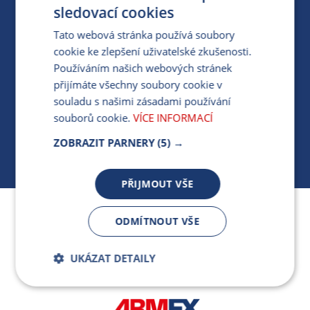
PRO MÉDIA
sledovací cookies
Tato webová stránka používá soubory
cookie ke zlepšení uživatelské zkušenosti.
MÁM DOTAZ KE STÁVAJÍCÍ SMLOUVĚ
Používáním našich webových stránek
přijímáte všechny soubory cookie v
412 154 154
souladu s našimi zásadami používání
PO-PÁ 7:30-17:00
souborů cookie.
VÍCE INFORMACÍ
ZOBRAZIT PARNERY
(5) →
PŘIJMOUT VŠE
Jsme součástí skupiny ARMEX a členem Asociace
ODMÍTNOUT VŠE
nezávislých dodavatelů energií.
UKÁZAT DETAILY
Bezpodmínečně
Výkonnostní
nutné soubory