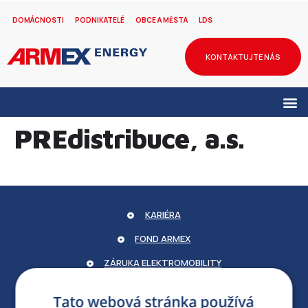
DOMÁCNOSTI
PODNIKATELÉ
OBCE A MĚSTA
LDS
KONTAKTUJTE NÁS
PREdistribuce, a.s.
KARIÉRA
FOND ARMEX
ZÁRUKA ELEKTROMOBILITY
PARTNERSKÝ PORTÁL
Tato webová stránka používá