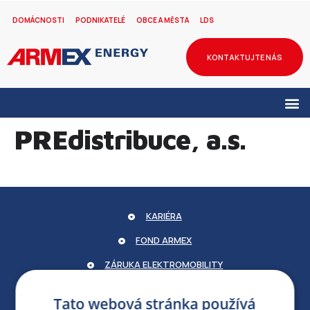
DOMÁCNOSTI
PODNIKATELÉ
OBCE A MĚSTA
LDS
KONTAKTUJTE NÁS
PREdistribuce, a.s.
KARIÉRA
FOND ARMEX
ZÁRUKA ELEKTROMOBILITY
PARTNERSKÝ PORTÁL
Tato webová stránka používá