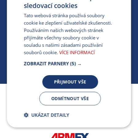
PRO MÉDIA
sledovací cookies
Tato webová stránka používá soubory
cookie ke zlepšení uživatelské zkušenosti.
MÁM DOTAZ KE STÁVAJÍCÍ SMLOUVĚ
Používáním našich webových stránek
přijímáte všechny soubory cookie v
412 154 154
souladu s našimi zásadami používání
PO-PÁ 7:30-17:00
souborů cookie.
VÍCE INFORMACÍ
ZOBRAZIT PARNERY
(5) →
PŘIJMOUT VŠE
Jsme součástí skupiny ARMEX a členem Asociace
ODMÍTNOUT VŠE
nezávislých dodavatelů energií.
UKÁZAT DETAILY
Bezpodmínečně
Výkonnostní
nutné soubory