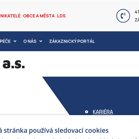
41
NIKATELÉ
OBCE A MĚSTA
LDS
Z
PÉČE
O NÁS
ZÁKAZNICKÝ PORTÁL
a.s.
KARIÉRA
FOND ARMEX
 stránka používá sledovací cookies
ZÁRUKA ELEKTROM