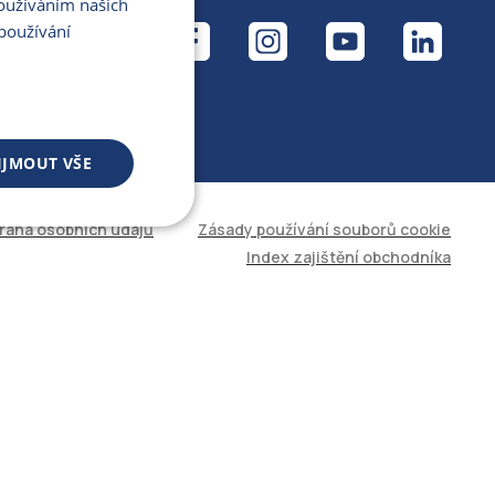
Používáním našich
ÁL
používání
IJMOUT VŠE
rana osobních údajů
Zásady používání souborů cookie
 souborů
Index zajištění obchodníka
áva účtu. Web nelze