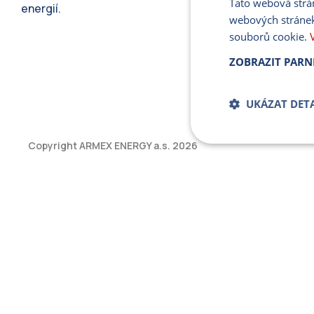
Tato webová strá
energií.
webových stránek
souborů cookie.
ZOBRAZIT PARN
UKÁZAT DETA
Copyright ARMEX ENERGY a.s.
2026
Bezpodmíne
soub
Přísně nutné soubory
bez řádně nezbytných