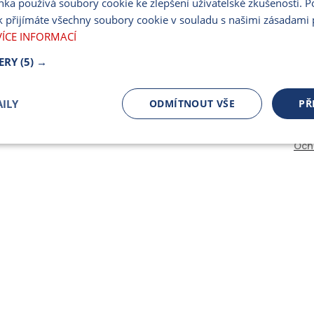
nka používá soubory cookie ke zlepšení uživatelské zkušenosti. 
PARTNERSKÝ PORT
 přijímáte všechny soubory cookie v souladu s našimi zásadami 
PRO MÉDIA
VÍCE INFORMACÍ
ERY
(5) →
ILY
ODMÍTNOUT VŠE
PŘ
Och
čně nutné
Výkonnostní
Cílení
ory
Bezpodmínečně nutné soubory
Výkonnostní
Cílení souborů
 cookie umožňují základní funkce webových stránek, jako je přihlášení uživatele a spr
 cookies používat správně.