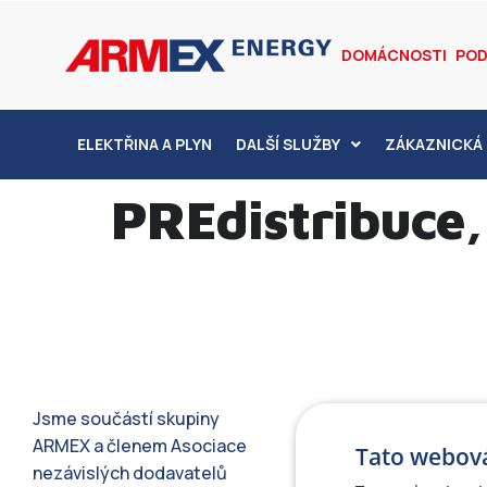
DOMÁCNOSTI
POD
ELEKTŘINA A PLYN
DALŠÍ SLUŽBY
ZÁKAZNICKÁ 
PREdistribuce, 
Jsme součástí skupiny
ARMEX a členem Asociace
Tato webová
nezávislých dodavatelů