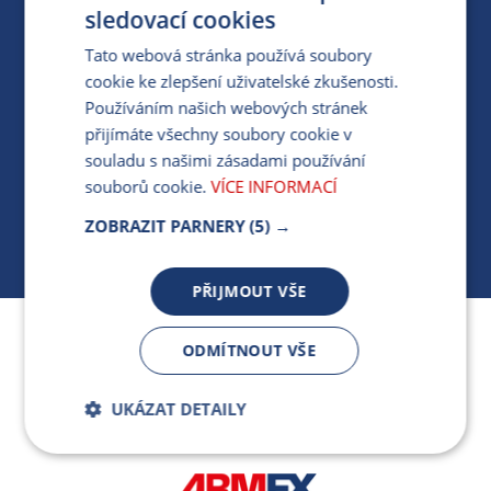
PRO MÉDIA
sledovací cookies
Tato webová stránka používá soubory
cookie ke zlepšení uživatelské zkušenosti.
MÁM DOTAZ KE STÁVAJÍCÍ SMLOUVĚ
Používáním našich webových stránek
přijímáte všechny soubory cookie v
412 154 154
souladu s našimi zásadami používání
PO-PÁ 7:30-17:00
souborů cookie.
VÍCE INFORMACÍ
ZOBRAZIT PARNERY
(5) →
PŘIJMOUT VŠE
Jsme součástí skupiny ARMEX a členem Asociace
ODMÍTNOUT VŠE
nezávislých dodavatelů energií.
UKÁZAT DETAILY
Bezpodmínečně
Výkonnostní
nutné soubory