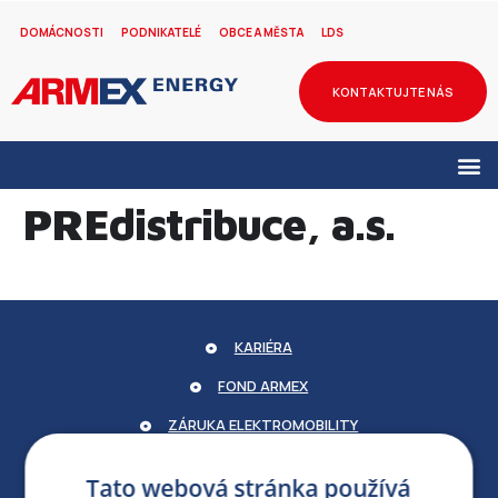
DOMÁCNOSTI
PODNIKATELÉ
OBCE A MĚSTA
LDS
KONTAKTUJTE NÁS
PREdistribuce, a.s.
KARIÉRA
FOND ARMEX
ZÁRUKA ELEKTROMOBILITY
PARTNERSKÝ PORTÁL
Tato webová stránka používá