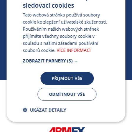
PRO MÉDIA
sledovací cookies
Tato webová stránka používá soubory
cookie ke zlepšení uživatelské zkušenosti.
MÁM DOTAZ KE STÁVAJÍCÍ SMLOUVĚ
Používáním našich webových stránek
přijímáte všechny soubory cookie v
412 154 154
souladu s našimi zásadami používání
PO-PÁ 7:30-17:00
souborů cookie.
VÍCE INFORMACÍ
ZOBRAZIT PARNERY
(5) →
PŘIJMOUT VŠE
Jsme součástí skupiny ARMEX a členem Asociace
ODMÍTNOUT VŠE
nezávislých dodavatelů energií.
UKÁZAT DETAILY
Bezpodmínečně
Výkonnostní
nutné soubory