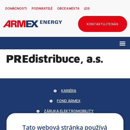
DOMÁCNOSTI
PODNIKATELÉ
OBCE A MĚSTA
LDS
KONTAKTUJTE NÁS
PREdistribuce, a.s.
KARIÉRA
FOND ARMEX
ZÁRUKA ELEKTROMOBILITY
PARTNERSKÝ PORTÁL
Tato webová stránka používá