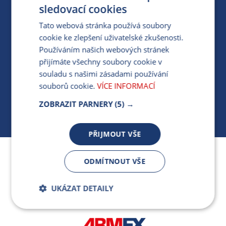
PRO MÉDIA
sledovací cookies
Tato webová stránka používá soubory
cookie ke zlepšení uživatelské zkušenosti.
MÁM DOTAZ KE STÁVAJÍCÍ SMLOUVĚ
Používáním našich webových stránek
přijímáte všechny soubory cookie v
412 154 154
souladu s našimi zásadami používání
PO-PÁ 7:30-17:00
souborů cookie.
VÍCE INFORMACÍ
ZOBRAZIT PARNERY
(5) →
PŘIJMOUT VŠE
Jsme součástí skupiny ARMEX a členem Asociace
ODMÍTNOUT VŠE
nezávislých dodavatelů energií.
UKÁZAT DETAILY
Bezpodmínečně
Výkonnostní
nutné soubory