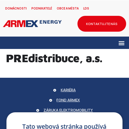
DOMÁCNOSTI
PODNIKATELÉ
OBCE A MĚSTA
LDS
KONTAKTUJTE NÁS
PREdistribuce, a.s.
KARIÉRA
FOND ARMEX
ZÁRUKA ELEKTROMOBILITY
PARTNERSKÝ PORTÁL
Tato webová stránka používá