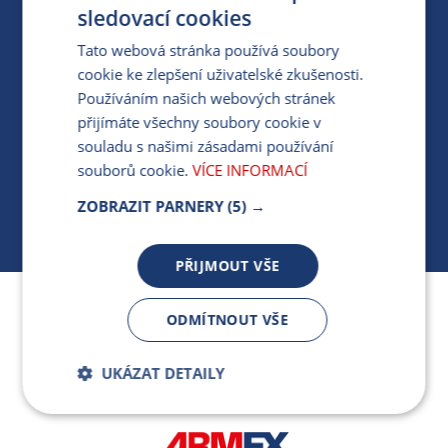
PRO MÉDIA
sledovací cookies
Tato webová stránka používá soubory
cookie ke zlepšení uživatelské zkušenosti.
MÁM DOTAZ KE STÁVAJÍCÍ SMLOUVĚ
Používáním našich webových stránek
přijímáte všechny soubory cookie v
412 154 154
souladu s našimi zásadami používání
PO-PÁ 7:30-17:00
souborů cookie.
VÍCE INFORMACÍ
ZOBRAZIT PARNERY
(5) →
PŘIJMOUT VŠE
Jsme součástí skupiny ARMEX a členem Asociace
ODMÍTNOUT VŠE
nezávislých dodavatelů energií.
UKÁZAT DETAILY
Bezpodmínečně
Výkonnostní
nutné soubory