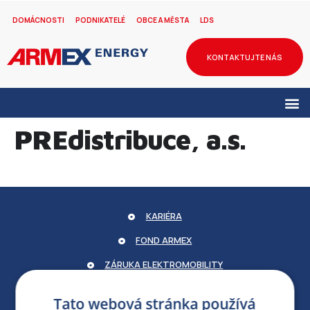
DOMÁCNOSTI
PODNIKATELÉ
OBCE A MĚSTA
LDS
KONTAKTUJTE NÁS
PREdistribuce, a.s.
KARIÉRA
FOND ARMEX
ZÁRUKA ELEKTROMOBILITY
PARTNERSKÝ PORTÁL
Tato webová stránka používá