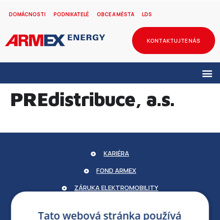
DOMÁCNOSTI
PODNIKATELÉ
OBCE A MĚSTA
LDS
KONTAKTUJTE NÁS
PREdistribuce, a.s.
KARIÉRA
FOND ARMEX
ZÁRUKA ELEKTROMOBILITY
PARTNERSKÝ PORTÁL
Tato webová stránka používá