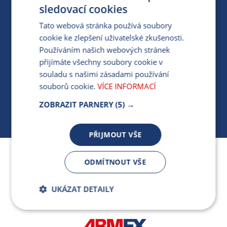
PRO MÉDIA
sledovací cookies
Tato webová stránka používá soubory
cookie ke zlepšení uživatelské zkušenosti.
MÁM DOTAZ KE STÁVAJÍCÍ SMLOUVĚ
Používáním našich webových stránek
přijímáte všechny soubory cookie v
412 154 154
souladu s našimi zásadami používání
PO-PÁ 7:30-17:00
souborů cookie.
VÍCE INFORMACÍ
ZOBRAZIT PARNERY
(5) →
PŘIJMOUT VŠE
Jsme součástí skupiny ARMEX a členem Asociace
ODMÍTNOUT VŠE
nezávislých dodavatelů energií.
UKÁZAT DETAILY
Bezpodmínečně
Výkonnostní
nutné soubory