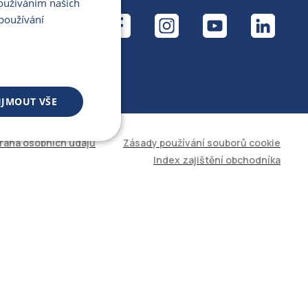
Používáním našich
ÁL
používání
IJMOUT VŠE
rana osobních údajů
Zásady používání souborů cookie
 souborů
Index zajištění obchodníka
áva účtu. Web nelze