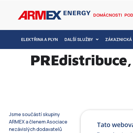
DOMÁCNOSTI
POD
ELEKTŘINA A PLYN
DALŠÍ SLUŽBY
ZÁKAZNICKÁ 
PREdistribuce, 
Jsme součástí skupiny
ARMEX a členem Asociace
Tato webová
nezávislých dodavatelů