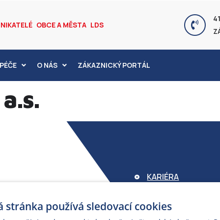
41
NIKATELÉ
OBCE A MĚSTA
LDS
Z
PÉČE
O NÁS
ZÁKAZNICKÝ PORTÁL
a.s.
KARIÉRA
FOND ARMEX
 stránka používá sledovací cookies
ZÁRUKA ELEKTROM