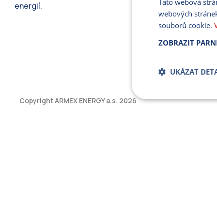
Tato webová strá
energií.
webových stránek
souborů cookie.
ZOBRAZIT PARN
UKÁZAT DETA
Copyright ARMEX ENERGY a.s.
2026
Bezpodmíne
soub
Přísně nutné soubory
bez řádně nezbytných