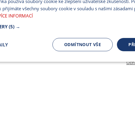
nka používá soubory cookie ke zlepšení uživatelské zkušenosti. 
PARTNERSKÝ PORT
 přijímáte všechny soubory cookie v souladu s našimi zásadami 
PRO MÉDIA
VÍCE INFORMACÍ
ERY
(5) →
ILY
ODMÍTNOUT VŠE
PŘ
Och
čně nutné
Výkonnostní
Cílení
ory
Bezpodmínečně nutné soubory
Výkonnostní
Cílení souborů
 cookie umožňují základní funkce webových stránek, jako je přihlášení uživatele a spr
 cookies používat správně.