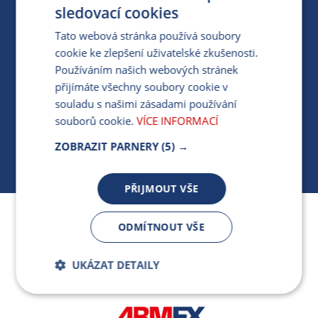
PRO MÉDIA
sledovací cookies
Tato webová stránka používá soubory
cookie ke zlepšení uživatelské zkušenosti.
MÁM DOTAZ KE STÁVAJÍCÍ SMLOUVĚ
Používáním našich webových stránek
přijímáte všechny soubory cookie v
412 154 154
souladu s našimi zásadami používání
PO-PÁ 7:30-17:00
souborů cookie.
VÍCE INFORMACÍ
ZOBRAZIT PARNERY
(5) →
PŘIJMOUT VŠE
Jsme součástí skupiny ARMEX a členem Asociace
ODMÍTNOUT VŠE
nezávislých dodavatelů energií.
UKÁZAT DETAILY
Bezpodmínečně
Výkonnostní
nutné soubory