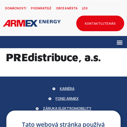
DOMÁCNOSTI
PODNIKATELÉ
OBCE A MĚSTA
LDS
KONTAKTUJTE NÁS
PREdistribuce, a.s.
KARIÉRA
FOND ARMEX
ZÁRUKA ELEKTROMOBILITY
PARTNERSKÝ PORTÁL
Tato webová stránka používá