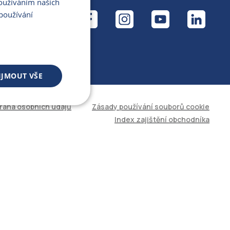
Používáním našich
ÁL
používání
IJMOUT VŠE
rana osobních údajů
Zásady používání souborů cookie
 souborů
Index zajištění obchodníka
áva účtu. Web nelze