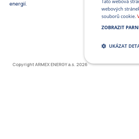
Tato webová strá
energií.
webových stránek
souborů cookie.
ZOBRAZIT PARN
UKÁZAT DETA
Copyright ARMEX ENERGY a.s.
2026
Bezpodmíne
soub
Přísně nutné soubory
bez řádně nezbytných