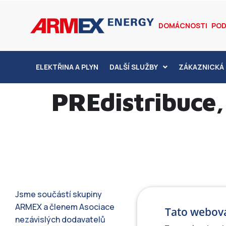
DOMÁCNOSTI
POD
ELEKTŘINA A PLYN
DALŠÍ SLUŽBY
ZÁKAZNICKÁ 
PREdistribuce, 
Jsme součástí skupiny
ARMEX a členem Asociace
Tato webová
nezávislých dodavatelů