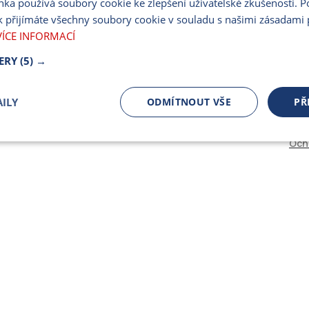
nka používá soubory cookie ke zlepšení uživatelské zkušenosti. 
PARTNERSKÝ PORT
 přijímáte všechny soubory cookie v souladu s našimi zásadami 
PRO MÉDIA
VÍCE INFORMACÍ
ERY
(5) →
ILY
ODMÍTNOUT VŠE
PŘ
Och
čně nutné
Výkonnostní
Cílení
ory
Bezpodmínečně nutné soubory
Výkonnostní
Cílení souborů
 cookie umožňují základní funkce webových stránek, jako je přihlášení uživatele a spr
 cookies používat správně.