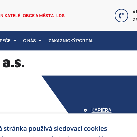
41
NIKATELÉ
OBCE A MĚSTA
LDS
Z
PÉČE
O NÁS
ZÁKAZNICKÝ PORTÁL
a.s.
KARIÉRA
FOND ARMEX
 stránka používá sledovací cookies
ZÁRUKA ELEKTROM