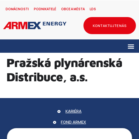
DOMÁCNOSTI
PODNIKATELÉ
OBCE A MĚSTA
LDS
KONTAKTUJTE NÁS
Pražská plynárenská
Distribuce, a.s.
KARIÉRA
FOND ARMEX
ZÁRUKA ELEKTROMOBILITY