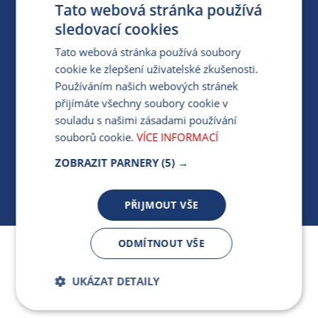
Tato webová stránka používá
PARTNERSKÝ PORTÁL
sledovací cookies
PRO MÉDIA
Tato webová stránka používá soubory
cookie ke zlepšení uživatelské zkušenosti.
Používáním našich webových stránek
MÁM DOTAZ KE STÁVAJÍCÍ SMLOUVĚ
přijímáte všechny soubory cookie v
souladu s našimi zásadami používání
412 154 154
souborů cookie.
VÍCE INFORMACÍ
PO-PÁ 7:30-17:00
ZOBRAZIT PARNERY
(5) →
PŘIJMOUT VŠE
ODMÍTNOUT VŠE
Jsme součástí skupiny ARMEX a členem Asociace
nezávislých dodavatelů energií.
UKÁZAT DETAILY
Bezpodmínečně
Výkonnostní