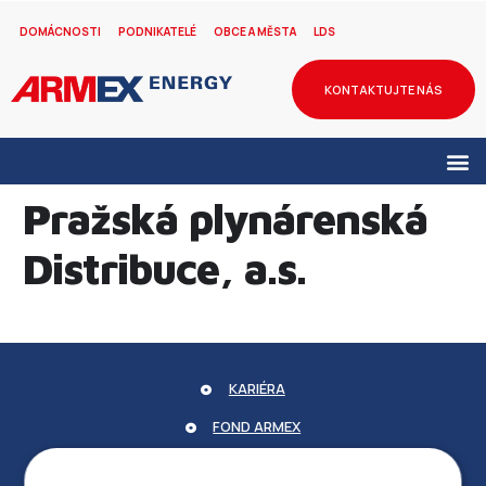
DOMÁCNOSTI
PODNIKATELÉ
OBCE A MĚSTA
LDS
KONTAKTUJTE NÁS
Pražská plynárenská
Distribuce, a.s.
KARIÉRA
FOND ARMEX
ZÁRUKA ELEKTROMOBILITY