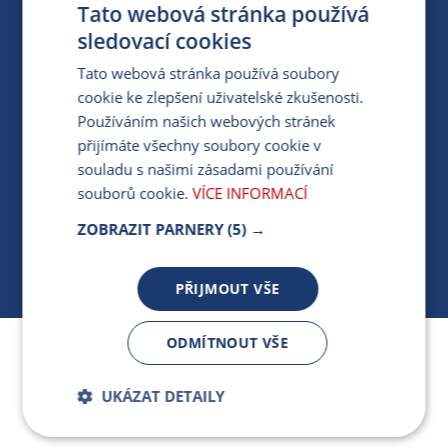
Tato webová stránka používá
PARTNERSKÝ PORTÁL
sledovací cookies
PRO MÉDIA
Tato webová stránka používá soubory
cookie ke zlepšení uživatelské zkušenosti.
Používáním našich webových stránek
MÁM DOTAZ KE STÁVAJÍCÍ SMLOUVĚ
přijímáte všechny soubory cookie v
souladu s našimi zásadami používání
412 154 154
souborů cookie.
VÍCE INFORMACÍ
PO-PÁ 7:30-17:00
ZOBRAZIT PARNERY
(5) →
PŘIJMOUT VŠE
ODMÍTNOUT VŠE
Jsme součástí skupiny ARMEX a členem Asociace
nezávislých dodavatelů energií.
UKÁZAT DETAILY
Bezpodmínečně
Výkonnostní