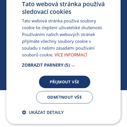
Tato webová stránka používá
PARTNERSKÝ PORTÁL
sledovací cookies
PRO MÉDIA
Tato webová stránka používá soubory
cookie ke zlepšení uživatelské zkušenosti.
Používáním našich webových stránek
MÁM DOTAZ KE STÁVAJÍCÍ SMLOUVĚ
přijímáte všechny soubory cookie v
souladu s našimi zásadami používání
412 154 154
souborů cookie.
VÍCE INFORMACÍ
PO-PÁ 7:30-17:00
ZOBRAZIT PARNERY
(5) →
PŘIJMOUT VŠE
ODMÍTNOUT VŠE
Jsme součástí skupiny ARMEX a členem Asociace
nezávislých dodavatelů energií.
UKÁZAT DETAILY
Bezpodmínečně
Výkonnostní