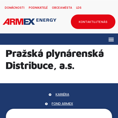
DOMÁCNOSTI
PODNIKATELÉ
OBCE A MĚSTA
LDS
KONTAKTUJTE NÁS
Pražská plynárenská
Distribuce, a.s.
KARIÉRA
FOND ARMEX
ZÁRUKA ELEKTROMOBILITY