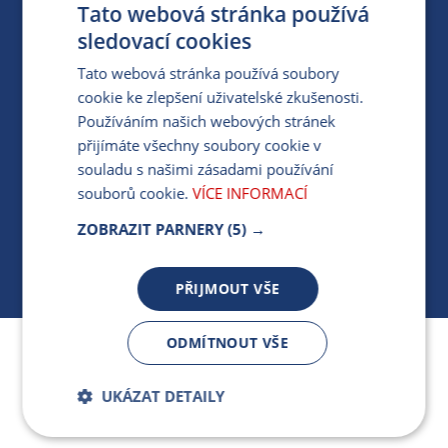
Tato webová stránka používá
PARTNERSKÝ PORTÁL
sledovací cookies
PRO MÉDIA
Tato webová stránka používá soubory
cookie ke zlepšení uživatelské zkušenosti.
Používáním našich webových stránek
MÁM DOTAZ KE STÁVAJÍCÍ SMLOUVĚ
přijímáte všechny soubory cookie v
souladu s našimi zásadami používání
412 154 154
souborů cookie.
VÍCE INFORMACÍ
PO-PÁ 7:30-17:00
ZOBRAZIT PARNERY
(5) →
PŘIJMOUT VŠE
ODMÍTNOUT VŠE
Jsme součástí skupiny ARMEX a členem Asociace
nezávislých dodavatelů energií.
UKÁZAT DETAILY
Bezpodmínečně
Výkonnostní