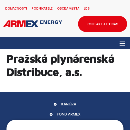
DOMÁCNOSTI
PODNIKATELÉ
OBCE A MĚSTA
LDS
KONTAKTUJTE NÁS
Pražská plynárenská
Distribuce, a.s.
KARIÉRA
FOND ARMEX
ZÁRUKA ELEKTROMOBILITY