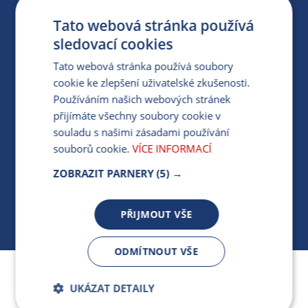
ZÁRUKA ELEKTROMOBILITY
Tato webová stránka používá
sledovací cookies
PARTNERSKÝ PORTÁL
Tato webová stránka používá soubory
PRO MÉDIA
cookie ke zlepšení uživatelské zkušenosti.
Používáním našich webových stránek
přijímáte všechny soubory cookie v
MÁM DOTAZ KE STÁVAJÍCÍ SMLOUVĚ
souladu s našimi zásadami používání
souborů cookie.
VÍCE INFORMACÍ
412 154 154
ZOBRAZIT PARNERY
(5) →
PO-PÁ 7:30-17:00
PŘIJMOUT VŠE
ODMÍTNOUT VŠE
Jsme součástí skupiny ARMEX a členem Asociace
UKÁZAT DETAILY
nezávislých dodavatelů energií.