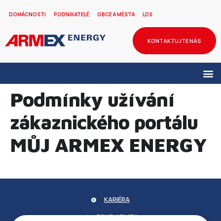
DOMÁCNOSTI
PODNIKATELÉ
OBCE A MĚSTA
LDS
KONTAKTUJTE NÁS
Podmínky užívání
zákaznického portálu
MŮJ ARMEX ENERGY
KARIÉRA
FOND ARMEX