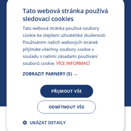
ZÁRUKA ELEKTROMOBILITY
Tato webová stránka používá
sledovací cookies
PARTNERSKÝ PORTÁL
Tato webová stránka používá soubory
PRO MÉDIA
cookie ke zlepšení uživatelské zkušenosti.
Používáním našich webových stránek
přijímáte všechny soubory cookie v
MÁM DOTAZ KE STÁVAJÍCÍ SMLOUVĚ
souladu s našimi zásadami používání
souborů cookie.
VÍCE INFORMACÍ
412 154 154
ZOBRAZIT PARNERY
(5) →
PO-PÁ 7:30-17:00
PŘIJMOUT VŠE
ODMÍTNOUT VŠE
Jsme součástí skupiny ARMEX a členem Asociace
UKÁZAT DETAILY
nezávislých dodavatelů energií.