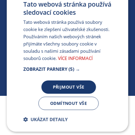
Tato webová stránka používá
PARTNERSKÝ PORTÁL
sledovací cookies
PRO MÉDIA
Tato webová stránka používá soubory
cookie ke zlepšení uživatelské zkušenosti.
Používáním našich webových stránek
MÁM DOTAZ KE STÁVAJÍCÍ SMLOUVĚ
přijímáte všechny soubory cookie v
souladu s našimi zásadami používání
412 154 154
souborů cookie.
VÍCE INFORMACÍ
PO-PÁ 7:30-17:00
ZOBRAZIT PARNERY
(5) →
PŘIJMOUT VŠE
ODMÍTNOUT VŠE
Jsme součástí skupiny ARMEX a členem Asociace
nezávislých dodavatelů energií.
UKÁZAT DETAILY
Bezpodmínečně
Výkonnostní