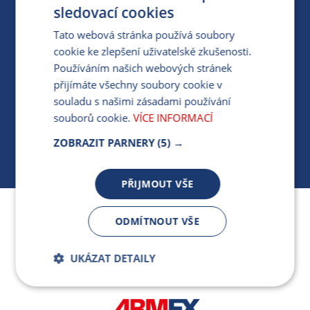
PRO MÉDIA
sledovací cookies
Tato webová stránka používá soubory
cookie ke zlepšení uživatelské zkušenosti.
MÁM DOTAZ KE STÁVAJÍCÍ SMLOUVĚ
Používáním našich webových stránek
přijímáte všechny soubory cookie v
412 154 154
souladu s našimi zásadami používání
PO-PÁ 7:30-17:00
souborů cookie.
VÍCE INFORMACÍ
ZOBRAZIT PARNERY
(5) →
PŘIJMOUT VŠE
Jsme součástí skupiny ARMEX a členem Asociace
ODMÍTNOUT VŠE
nezávislých dodavatelů energií.
UKÁZAT DETAILY
Bezpodmínečně
Výkonnostní
nutné soubory