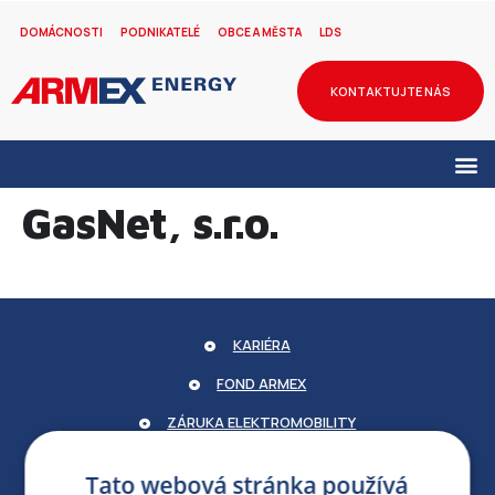
DOMÁCNOSTI
PODNIKATELÉ
OBCE A MĚSTA
LDS
KONTAKTUJTE NÁS
GasNet, s.r.o.
KARIÉRA
FOND ARMEX
ZÁRUKA ELEKTROMOBILITY
PARTNERSKÝ PORTÁL
Tato webová stránka používá