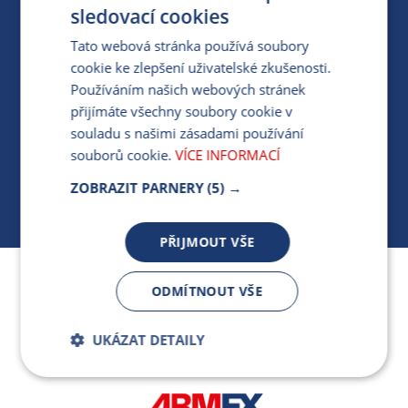
PRO MÉDIA
sledovací cookies
Tato webová stránka používá soubory
cookie ke zlepšení uživatelské zkušenosti.
MÁM DOTAZ KE STÁVAJÍCÍ SMLOUVĚ
Používáním našich webových stránek
přijímáte všechny soubory cookie v
412 154 154
souladu s našimi zásadami používání
PO-PÁ 7:30-17:00
souborů cookie.
VÍCE INFORMACÍ
ZOBRAZIT PARNERY
(5) →
PŘIJMOUT VŠE
Jsme součástí skupiny ARMEX a členem Asociace
ODMÍTNOUT VŠE
nezávislých dodavatelů energií.
UKÁZAT DETAILY
Bezpodmínečně
Výkonnostní
nutné soubory