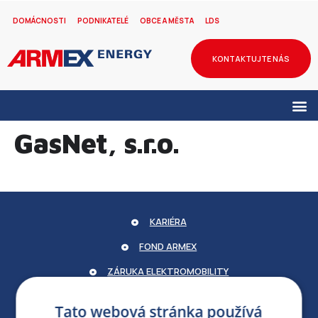
DOMÁCNOSTI
PODNIKATELÉ
OBCE A MĚSTA
LDS
KONTAKTUJTE NÁS
GasNet, s.r.o.
KARIÉRA
FOND ARMEX
ZÁRUKA ELEKTROMOBILITY
PARTNERSKÝ PORTÁL
Tato webová stránka používá