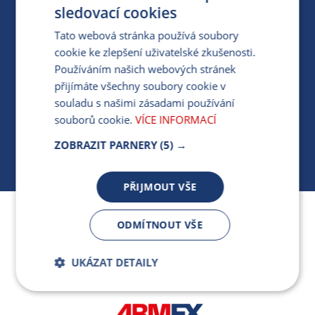
PRO MÉDIA
sledovací cookies
Tato webová stránka používá soubory
cookie ke zlepšení uživatelské zkušenosti.
MÁM DOTAZ KE STÁVAJÍCÍ SMLOUVĚ
Používáním našich webových stránek
přijímáte všechny soubory cookie v
412 154 154
souladu s našimi zásadami používání
PO-PÁ 7:30-17:00
souborů cookie.
VÍCE INFORMACÍ
ZOBRAZIT PARNERY
(5) →
PŘIJMOUT VŠE
Jsme součástí skupiny ARMEX a členem Asociace
ODMÍTNOUT VŠE
nezávislých dodavatelů energií.
UKÁZAT DETAILY
Bezpodmínečně
Výkonnostní
nutné soubory