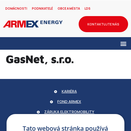
DOMÁCNOSTI
PODNIKATELÉ
OBCE A MĚSTA
LDS
KONTAKTUJTE NÁS
GasNet, s.r.o.
KARIÉRA
FOND ARMEX
ZÁRUKA ELEKTROMOBILITY
PARTNERSKÝ PORTÁL
Tato webová stránka používá