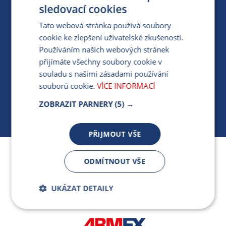
PRO MÉDIA
sledovací cookies
Tato webová stránka používá soubory
cookie ke zlepšení uživatelské zkušenosti.
MÁM DOTAZ KE STÁVAJÍCÍ SMLOUVĚ
Používáním našich webových stránek
přijímáte všechny soubory cookie v
412 154 154
souladu s našimi zásadami používání
PO-PÁ 7:30-17:00
souborů cookie.
VÍCE INFORMACÍ
ZOBRAZIT PARNERY
(5) →
PŘIJMOUT VŠE
Jsme součástí skupiny ARMEX a členem Asociace
ODMÍTNOUT VŠE
nezávislých dodavatelů energií.
UKÁZAT DETAILY
Bezpodmínečně
Výkonnostní
nutné soubory