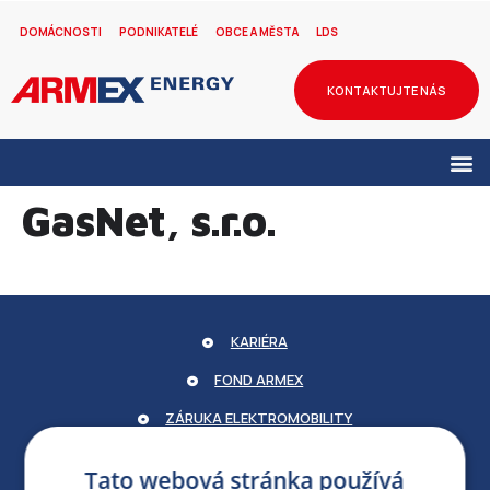
DOMÁCNOSTI
PODNIKATELÉ
OBCE A MĚSTA
LDS
KONTAKTUJTE NÁS
GasNet, s.r.o.
KARIÉRA
FOND ARMEX
ZÁRUKA ELEKTROMOBILITY
PARTNERSKÝ PORTÁL
Tato webová stránka používá