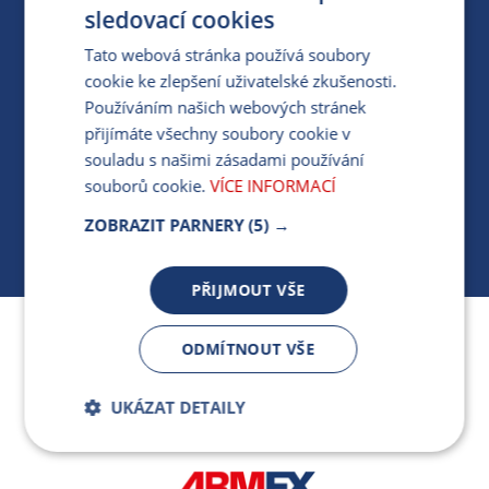
PRO MÉDIA
sledovací cookies
Tato webová stránka používá soubory
cookie ke zlepšení uživatelské zkušenosti.
MÁM DOTAZ KE STÁVAJÍCÍ SMLOUVĚ
Používáním našich webových stránek
přijímáte všechny soubory cookie v
412 154 154
souladu s našimi zásadami používání
PO-PÁ 7:30-17:00
souborů cookie.
VÍCE INFORMACÍ
ZOBRAZIT PARNERY
(5) →
PŘIJMOUT VŠE
Jsme součástí skupiny ARMEX a členem Asociace
ODMÍTNOUT VŠE
nezávislých dodavatelů energií.
UKÁZAT DETAILY
Bezpodmínečně
Výkonnostní
nutné soubory