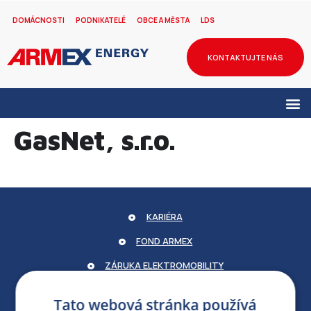
DOMÁCNOSTI
PODNIKATELÉ
OBCE A MĚSTA
LDS
KONTAKTUJTE NÁS
GasNet, s.r.o.
KARIÉRA
FOND ARMEX
ZÁRUKA ELEKTROMOBILITY
PARTNERSKÝ PORTÁL
Tato webová stránka používá