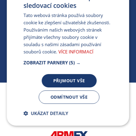
PRO MÉDIA
sledovací cookies
Tato webová stránka používá soubory
cookie ke zlepšení uživatelské zkušenosti.
MÁM DOTAZ KE STÁVAJÍCÍ SMLOUVĚ
Používáním našich webových stránek
přijímáte všechny soubory cookie v
412 154 154
souladu s našimi zásadami používání
PO-PÁ 7:30-17:00
souborů cookie.
VÍCE INFORMACÍ
ZOBRAZIT PARNERY
(5) →
PŘIJMOUT VŠE
Jsme součástí skupiny ARMEX a členem Asociace
ODMÍTNOUT VŠE
nezávislých dodavatelů energií.
UKÁZAT DETAILY
Bezpodmínečně
Výkonnostní
nutné soubory