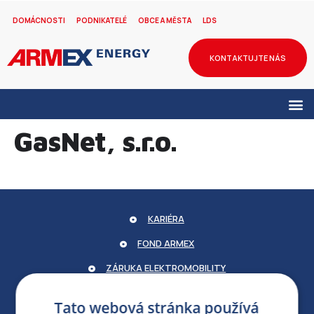
DOMÁCNOSTI
PODNIKATELÉ
OBCE A MĚSTA
LDS
KONTAKTUJTE NÁS
GasNet, s.r.o.
KARIÉRA
FOND ARMEX
ZÁRUKA ELEKTROMOBILITY
PARTNERSKÝ PORTÁL
Tato webová stránka používá