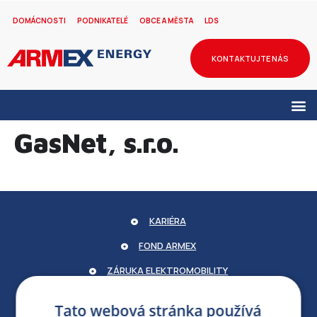
DOMÁCNOSTI
PODNIKATELÉ
OBCE A MĚSTA
LDS
KONTAKTUJTE NÁS
GasNet, s.r.o.
KARIÉRA
FOND ARMEX
ZÁRUKA ELEKTROMOBILITY
PARTNERSKÝ PORTÁL
Tato webová stránka používá