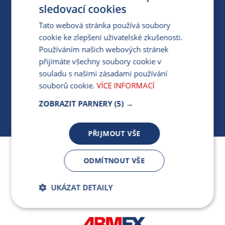
PRO MÉDIA
sledovací cookies
Tato webová stránka používá soubory
cookie ke zlepšení uživatelské zkušenosti.
MÁM DOTAZ KE STÁVAJÍCÍ SMLOUVĚ
Používáním našich webových stránek
přijímáte všechny soubory cookie v
412 154 154
souladu s našimi zásadami používání
PO-PÁ 7:30-17:00
souborů cookie.
VÍCE INFORMACÍ
ZOBRAZIT PARNERY
(5) →
PŘIJMOUT VŠE
Jsme součástí skupiny ARMEX a členem Asociace
ODMÍTNOUT VŠE
nezávislých dodavatelů energií.
UKÁZAT DETAILY
Bezpodmínečně
Výkonnostní
nutné soubory