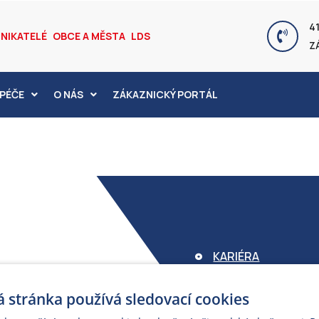
41
NIKATELÉ
OBCE A MĚSTA
LDS
Z
PÉČE
O NÁS
ZÁKAZNICKÝ PORTÁL
KARIÉRA
FOND ARMEX
 stránka používá sledovací cookies
ZÁRUKA ELEKTROM