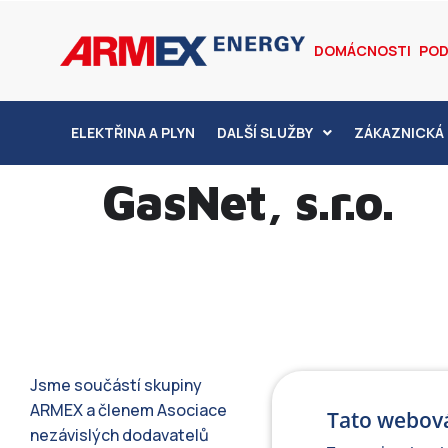
DOMÁCNOSTI
POD
ELEKTŘINA A PLYN
DALŠÍ SLUŽBY
ZÁKAZNICKÁ 
GasNet, s.r.o.
Jsme součástí skupiny
ARMEX a členem Asociace
Tato webová
nezávislých dodavatelů