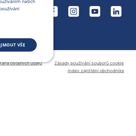
Používáním našich
ÁL
používání
IJMOUT VŠE
rana osobních údajů
Zásady používání souborů cookie
 souborů
Index zajištění obchodníka
áva účtu. Web nelze