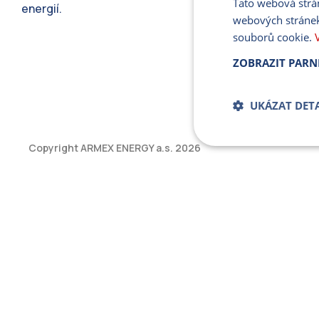
Tato webová strá
energií.
webových stránek
souborů cookie.
ZOBRAZIT PARN
UKÁZAT DETA
Copyright ARMEX ENERGY a.s.
2026
Bezpodmíne
soub
Přísně nutné soubory
bez řádně nezbytných