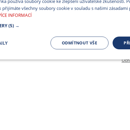
nka používá soubory cookie ke zlepšení uživatelské zkušenosti. 
PARTNERSKÝ PORT
 přijímáte všechny soubory cookie v souladu s našimi zásadami 
PRO MÉDIA
VÍCE INFORMACÍ
ERY
(5) →
ILY
ODMÍTNOUT VŠE
PŘ
Och
čně nutné
Výkonnostní
Cílení
ory
Bezpodmínečně nutné soubory
Výkonnostní
Cílení souborů
 cookie umožňují základní funkce webových stránek, jako je přihlášení uživatele a spr
 cookies používat správně.