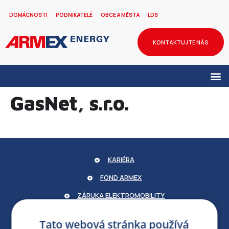
DOMÁCNOSTI
PODNIKATELÉ
OBCE A MĚSTA
LDS
KONTAKTUJTE NÁS
GasNet, s.r.o.
KARIÉRA
FOND ARMEX
ZÁRUKA ELEKTROMOBILITY
PARTNERSKÝ PORTÁL
Tato webová stránka používá