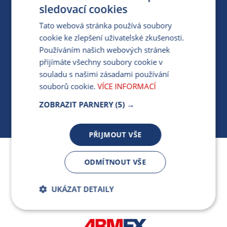
PRO MÉDIA
sledovací cookies
Tato webová stránka používá soubory
cookie ke zlepšení uživatelské zkušenosti.
MÁM DOTAZ KE STÁVAJÍCÍ SMLOUVĚ
Používáním našich webových stránek
přijímáte všechny soubory cookie v
412 154 154
souladu s našimi zásadami používání
PO-PÁ 7:30-17:00
souborů cookie.
VÍCE INFORMACÍ
ZOBRAZIT PARNERY
(5) →
PŘIJMOUT VŠE
Jsme součástí skupiny ARMEX a členem Asociace
ODMÍTNOUT VŠE
nezávislých dodavatelů energií.
UKÁZAT DETAILY
Bezpodmínečně
Výkonnostní
nutné soubory