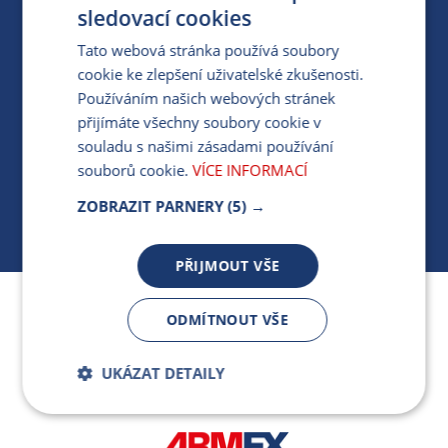
PRO MÉDIA
sledovací cookies
Tato webová stránka používá soubory
cookie ke zlepšení uživatelské zkušenosti.
MÁM DOTAZ KE STÁVAJÍCÍ SMLOUVĚ
Používáním našich webových stránek
přijímáte všechny soubory cookie v
412 154 154
souladu s našimi zásadami používání
PO-PÁ 7:30-17:00
souborů cookie.
VÍCE INFORMACÍ
ZOBRAZIT PARNERY
(5) →
PŘIJMOUT VŠE
Jsme součástí skupiny ARMEX a členem Asociace
ODMÍTNOUT VŠE
nezávislých dodavatelů energií.
UKÁZAT DETAILY
Bezpodmínečně
Výkonnostní
nutné soubory