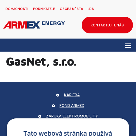
DOMÁCNOSTI
PODNIKATELÉ
OBCE A MĚSTA
LDS
KONTAKTUJTE NÁS
GasNet, s.r.o.
KARIÉRA
FOND ARMEX
ZÁRUKA ELEKTROMOBILITY
PARTNERSKÝ PORTÁL
Tato webová stránka používá