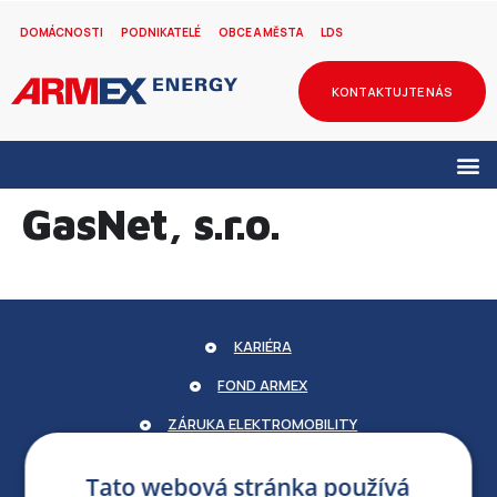
DOMÁCNOSTI
PODNIKATELÉ
OBCE A MĚSTA
LDS
KONTAKTUJTE NÁS
GasNet, s.r.o.
KARIÉRA
FOND ARMEX
ZÁRUKA ELEKTROMOBILITY
PARTNERSKÝ PORTÁL
Tato webová stránka používá