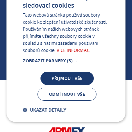
PRO MÉDIA
sledovací cookies
Tato webová stránka používá soubory
cookie ke zlepšení uživatelské zkušenosti.
MÁM DOTAZ KE STÁVAJÍCÍ SMLOUVĚ
Používáním našich webových stránek
přijímáte všechny soubory cookie v
412 154 154
souladu s našimi zásadami používání
PO-PÁ 7:30-17:00
souborů cookie.
VÍCE INFORMACÍ
ZOBRAZIT PARNERY
(5) →
PŘIJMOUT VŠE
Jsme součástí skupiny ARMEX a členem Asociace
ODMÍTNOUT VŠE
nezávislých dodavatelů energií.
UKÁZAT DETAILY
Bezpodmínečně
Výkonnostní
nutné soubory