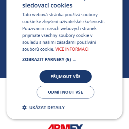
PRO MÉDIA
sledovací cookies
Tato webová stránka používá soubory
cookie ke zlepšení uživatelské zkušenosti.
MÁM DOTAZ KE STÁVAJÍCÍ SMLOUVĚ
Používáním našich webových stránek
přijímáte všechny soubory cookie v
412 154 154
souladu s našimi zásadami používání
PO-PÁ 7:30-17:00
souborů cookie.
VÍCE INFORMACÍ
ZOBRAZIT PARNERY
(5) →
PŘIJMOUT VŠE
Jsme součástí skupiny ARMEX a členem Asociace
ODMÍTNOUT VŠE
nezávislých dodavatelů energií.
UKÁZAT DETAILY
Bezpodmínečně
Výkonnostní
nutné soubory