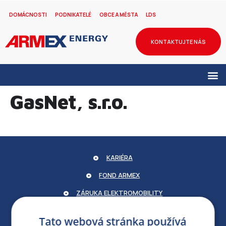
DOMÁCNOSTI
PODNIKATELÉ
OBCE A MĚSTA
LDS
KONTAKTUJTE NÁS
GasNet, s.r.o.
KARIÉRA
FOND ARMEX
ZÁRUKA ELEKTROMOBILITY
PARTNERSKÝ PORTÁL
Tato webová stránka používá