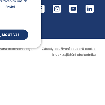
Používáním našich
ÁL
používání
IJMOUT VŠE
rana osobních údajů
Zásady používání souborů cookie
 souborů
Index zajištění obchodníka
áva účtu. Web nelze