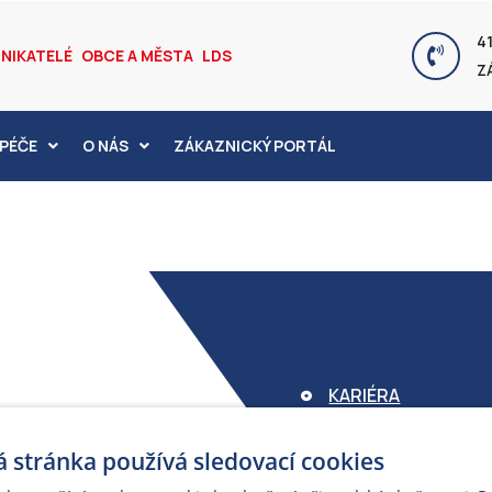
41
NIKATELÉ
OBCE A MĚSTA
LDS
Z
PÉČE
O NÁS
ZÁKAZNICKÝ PORTÁL
KARIÉRA
FOND ARMEX
 stránka používá sledovací cookies
ZÁRUKA ELEKTROM