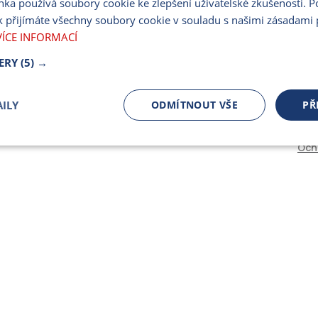
nka používá soubory cookie ke zlepšení uživatelské zkušenosti. 
PARTNERSKÝ PORT
 přijímáte všechny soubory cookie v souladu s našimi zásadami 
PRO MÉDIA
VÍCE INFORMACÍ
ERY
(5) →
ILY
ODMÍTNOUT VŠE
PŘ
Och
čně nutné
Výkonnostní
Cílení
ory
Bezpodmínečně nutné soubory
Výkonnostní
Cílení souborů
 cookie umožňují základní funkce webových stránek, jako je přihlášení uživatele a spr
 cookies používat správně.