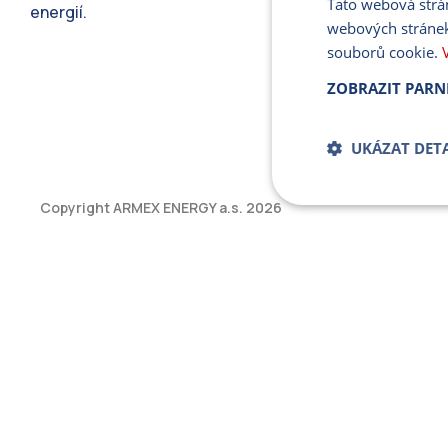
Tato webová strá
energií.
webových stránek
souborů cookie.
ZOBRAZIT PARN
UKÁZAT DETA
Copyright ARMEX ENERGY a.s.
2026
Bezpodmíne
soub
Přísně nutné soubory
bez řádně nezbytných