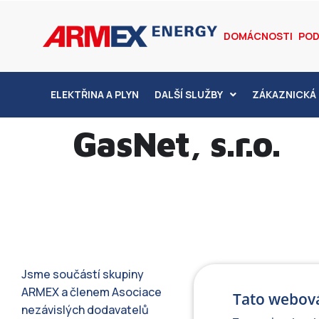
DOMÁCNOSTI
POD
ELEKTŘINA A PLYN
DALŠÍ SLUŽBY
ZÁKAZNICKÁ 
GasNet, s.r.o.
Jsme součástí skupiny
ARMEX a členem Asociace
Tato webová
nezávislých dodavatelů