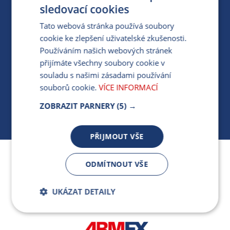
PRO MÉDIA
sledovací cookies
Tato webová stránka používá soubory
cookie ke zlepšení uživatelské zkušenosti.
MÁM DOTAZ KE STÁVAJÍCÍ SMLOUVĚ
Používáním našich webových stránek
přijímáte všechny soubory cookie v
412 154 154
souladu s našimi zásadami používání
PO-PÁ 7:30-17:00
souborů cookie.
VÍCE INFORMACÍ
ZOBRAZIT PARNERY
(5) →
PŘIJMOUT VŠE
Jsme součástí skupiny ARMEX a členem Asociace
ODMÍTNOUT VŠE
nezávislých dodavatelů energií.
UKÁZAT DETAILY
Bezpodmínečně
Výkonnostní
nutné soubory