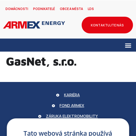
DOMÁCNOSTI
PODNIKATELÉ
OBCE A MĚSTA
LDS
KONTAKTUJTE NÁS
GasNet, s.r.o.
KARIÉRA
FOND ARMEX
ZÁRUKA ELEKTROMOBILITY
PARTNERSKÝ PORTÁL
Tato webová stránka používá