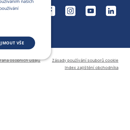
Používáním našich
ÁL
používání
IJMOUT VŠE
rana osobních údajů
Zásady používání souborů cookie
 souborů
Index zajištění obchodníka
áva účtu. Web nelze