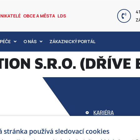
41
NIKATELÉ
OBCE A MĚSTA
LDS
Z
PÉČE
O NÁS
ZÁKAZNICKÝ PORTÁL
ION S.R.O. (DŘÍVE 
KARIÉRA
FOND ARMEX
 stránka používá sledovací cookies
ZÁRUKA ELEKTROM