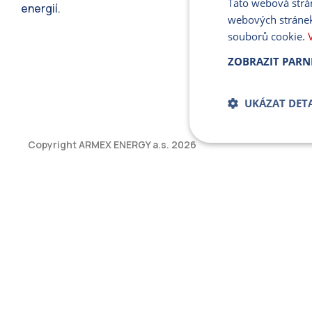
Tato webová strá
energií.
webových stránek
souborů cookie.
ZOBRAZIT PARN
UKÁZAT DETA
Copyright ARMEX ENERGY a.s.
2026
Bezpodmíne
soub
Přísně nutné soubory
bez řádně nezbytných