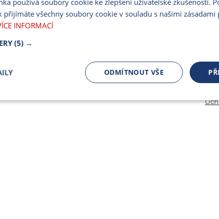
nka používá soubory cookie ke zlepšení uživatelské zkušenosti. 
PARTNERSKÝ PORT
 přijímáte všechny soubory cookie v souladu s našimi zásadami 
PRO MÉDIA
VÍCE INFORMACÍ
ERY
(5) →
ILY
ODMÍTNOUT VŠE
PŘ
Och
čně nutné
Výkonnostní
Cílení
ory
Bezpodmínečně nutné soubory
Výkonnostní
Cílení souborů
 cookie umožňují základní funkce webových stránek, jako je přihlášení uživatele a spr
 cookies používat správně.